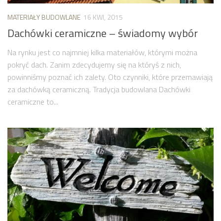
MATERIAŁY BUDOWLANE
16 KWI, 2015
Dachówki ceramiczne – świadomy wybór
Na rynku jest co najmniej kilka materiałów, którymi można
pokryć dach. Zanim zdecydujemy się na któryś z nich,
powinniśmy poznać ich zalety. Oto czynniki, które przemawiają
za dachówką ceramiczną. Tradycja budowlana Dachówki
ceramiczne to...