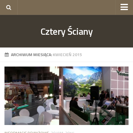
okna Gorzów
Cztery Ściany
okna Szczecin
skład budowlany Szczecin
ogrodzenia Szczecin
ARCHIWUM MIESIĄCA:
KWIECIEŃ 2015