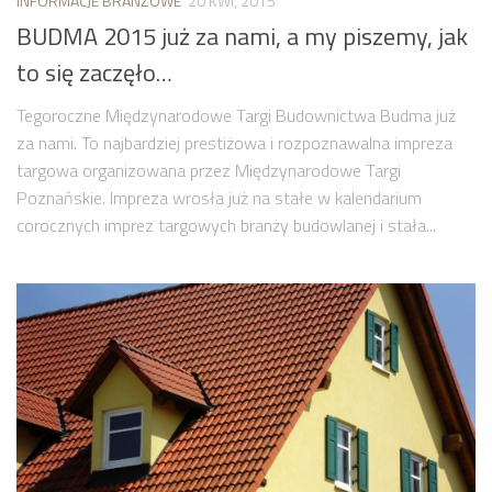
INFORMACJE BRANŻOWE
20 KWI, 2015
BUDMA 2015 już za nami, a my piszemy, jak
to się zaczęło…
Tegoroczne Międzynarodowe Targi Budownictwa Budma już
za nami. To najbardziej prestiżowa i rozpoznawalna impreza
targowa organizowana przez Międzynarodowe Targi
Poznańskie. Impreza wrosła już na stałe w kalendarium
corocznych imprez targowych branży budowlanej i stała...