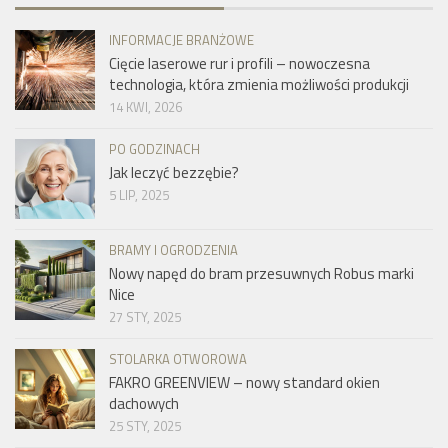
INFORMACJE BRANŻOWE
Cięcie laserowe rur i profili – nowoczesna
technologia, która zmienia możliwości produkcji
14 KWI, 2026
PO GODZINACH
Jak leczyć bezzębie?
5 LIP, 2025
BRAMY I OGRODZENIA
Nowy napęd do bram przesuwnych Robus marki
Nice
27 STY, 2025
STOLARKA OTWOROWA
FAKRO GREENVIEW – nowy standard okien
dachowych
25 STY, 2025