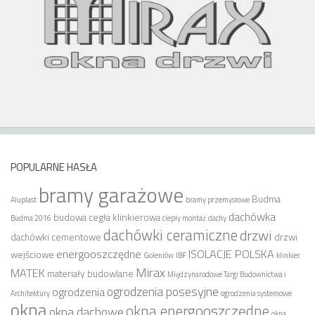
POPULARNE HASŁA
bramy garażowe
Budma
Aluplast
bramy przemysłowe
dachówka
budowa
cegła klinkierowa
Budma 2016
ciepły montaż
dachy
dachówki ceramiczne
drzwi
dachówki cementowe
drzwi
energooszczędne
ISOLACJE POLSKA
wejściowe
Goleniów
IBF
klinkier
Mirax
MATEK
materiały budowlane
Międzynarodowe Targi Budownictwa i
ogrodzenia posesyjne
ogrodzenia
Architektury
ogrodzenia systemowe
okna
okna energooszczędne
okna dachowe
okna