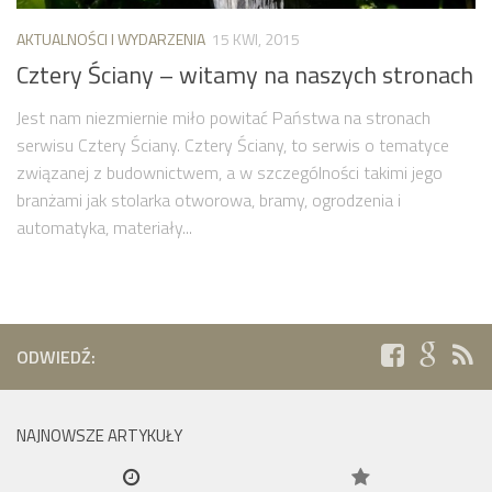
AKTUALNOŚCI I WYDARZENIA
15 KWI, 2015
Cztery Ściany – witamy na naszych stronach
Jest nam niezmiernie miło powitać Państwa na stronach
serwisu Cztery Ściany. Cztery Ściany, to serwis o tematyce
związanej z budownictwem, a w szczególności takimi jego
branżami jak stolarka otworowa, bramy, ogrodzenia i
automatyka, materiały...
ODWIEDŹ:
NAJNOWSZE ARTYKUŁY