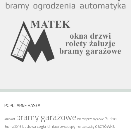
POPULARNE HASŁA
bramy garażowe
Budma
Aluplast
bramy przemysłowe
dachówka
budowa
cegła klinkierowa
Budma 2016
ciepły montaż
dachy