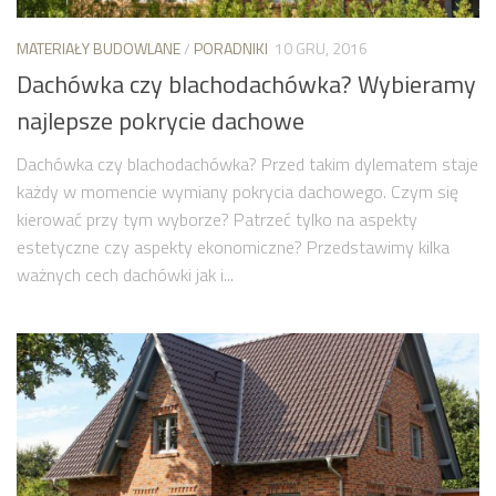
MATERIAŁY BUDOWLANE
/
PORADNIKI
10 GRU, 2016
Dachówka czy blachodachówka? Wybieramy
najlepsze pokrycie dachowe
Dachówka czy blachodachówka? Przed takim dylematem staje
każdy w momencie wymiany pokrycia dachowego. Czym się
kierować przy tym wyborze? Patrzeć tylko na aspekty
estetyczne czy aspekty ekonomiczne? Przedstawimy kilka
ważnych cech dachówki jak i...