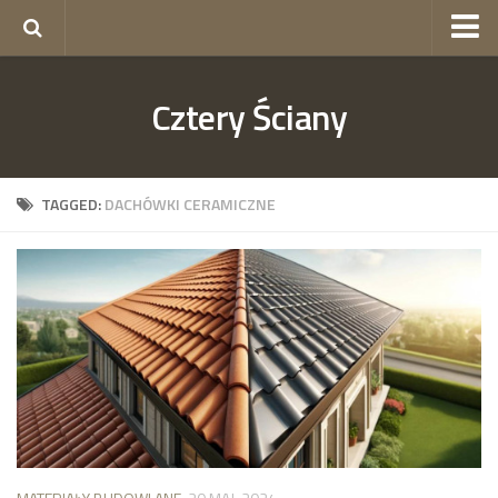
okna Gorzów
Cztery Ściany
okna Szczecin
skład budowlany Szczecin
ogrodzenia Szczecin
TAGGED:
DACHÓWKI CERAMICZNE