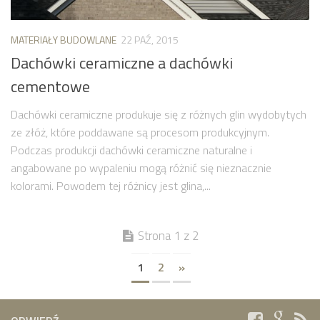
MATERIAŁY BUDOWLANE
22 PAŹ, 2015
Dachówki ceramiczne a dachówki
cementowe
Dachówki ceramiczne produkuje się z różnych glin wydobytych
ze złóż, które poddawane są procesom produkcyjnym.
Podczas produkcji dachówki ceramiczne naturalne i
angabowane po wypaleniu mogą różnić się nieznacznie
kolorami. Powodem tej różnicy jest glina,...
Strona 1 z 2
1
2
»