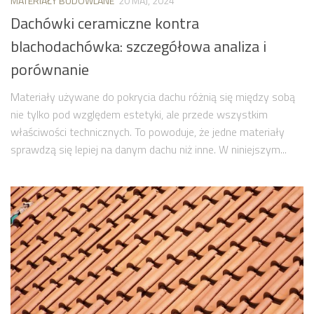
MATERIAŁY BUDOWLANE
20 MAJ, 2024
Dachówki ceramiczne kontra
blachodachówka: szczegółowa analiza i
porównanie
Materiały używane do pokrycia dachu różnią się między sobą
nie tylko pod względem estetyki, ale przede wszystkim
właściwości technicznych. To powoduje, że jedne materiały
sprawdzą się lepiej na danym dachu niż inne. W niniejszym...