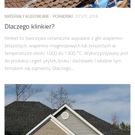
MATERIAŁY BUDOWLANE
/
PORADNIKI
20 STY, 2016
Dlaczego klinkier?
Klinkier to tworzywo ceramiczne wypalane z glin wapienno-
żelazistych, wapienno-magnezjowych lub żelazistych w
temperaturze około 1000 do 1300 °C. Wykorzystywany jest
do produkcji cegieł, płytek, bruku i dachówek. I właśnie tym
tematem się zajmiemy. Dlaczego...