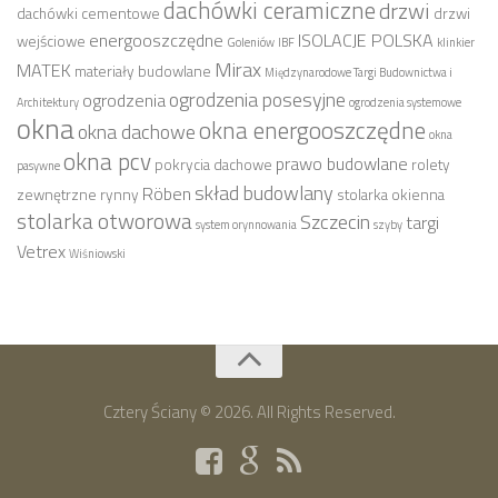
dachówki ceramiczne
drzwi
dachówki cementowe
drzwi
energooszczędne
ISOLACJE POLSKA
wejściowe
Goleniów
IBF
klinkier
Mirax
MATEK
materiały budowlane
Międzynarodowe Targi Budownictwa i
ogrodzenia posesyjne
ogrodzenia
Architektury
ogrodzenia systemowe
okna
okna energooszczędne
okna dachowe
okna
okna pcv
prawo budowlane
pokrycia dachowe
rolety
pasywne
skład budowlany
Röben
zewnętrzne
rynny
stolarka okienna
stolarka otworowa
Szczecin
targi
system orynnowania
szyby
Vetrex
Wiśniowski
Cztery Ściany © 2026. All Rights Reserved.