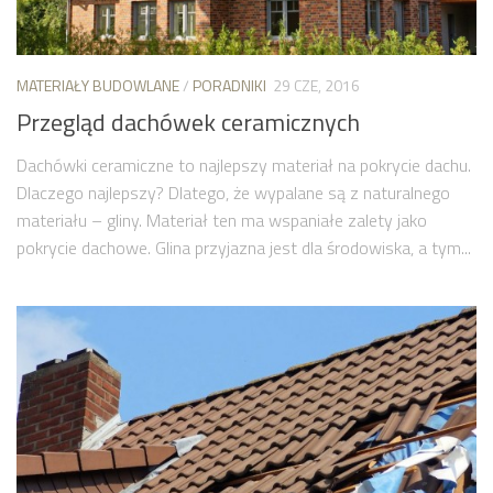
MATERIAŁY BUDOWLANE
/
PORADNIKI
29 CZE, 2016
Przegląd dachówek ceramicznych
Dachówki ceramiczne to najlepszy materiał na pokrycie dachu.
Dlaczego najlepszy? Dlatego, że wypalane są z naturalnego
materiału – gliny. Materiał ten ma wspaniałe zalety jako
pokrycie dachowe. Glina przyjazna jest dla środowiska, a tym...