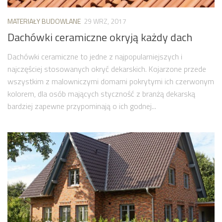
MATERIAŁY BUDOWLANE
29 WRZ, 2017
Dachówki ceramiczne okryją każdy dach
Dachówki ceramiczne to jedne z najpopularniejszych i
najczęściej stosowanych okryć dekarskich. Kojarzone przede
wszystkim z malowniczymi domami pokrytymi ich czerwonym
kolorem, dla osób mających styczność z branżą dekarską
bardziej zapewne przypominają o ich godnej...