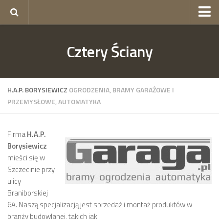
okna Gorzów
Cztery Ściany
okna Szczecin
skład budowlany Szczecin
ogrodzenia Szczecin
H.A.P. BORYSIEWICZ
OGRODZENIA, BRAMY GARAŻOWE I
PRZEMYSŁOWE, AUTOMATYKA
Firma
H.A.P.
Borysiewicz
mieści się w
Szczecinie przy
ulicy
Braniborskiej
6A. Naszą specjalizacją jest sprzedaż i montaż produktów w
branży budowlanej, takich jak: