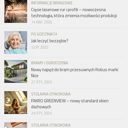
INFORMACJE BRANŻOWE
Cięcie laserowe rur i profili – nowoczesna
technologia, która zmienia możliwości produkcji
14 KWI, 2026
PO GODZINACH
Jak leczyć bezzębie?
5 LIP, 2025
BRAMY I OGRODZENIA
Nowy napęd do bram przesuwnych Robus marki
Nice
27 STY, 2025
STOLARKA OTWOROWA
FAKRO GREENVIEW – nowy standard okien
dachowych
25 STY, 2025
STOLARKA OTWOROWA