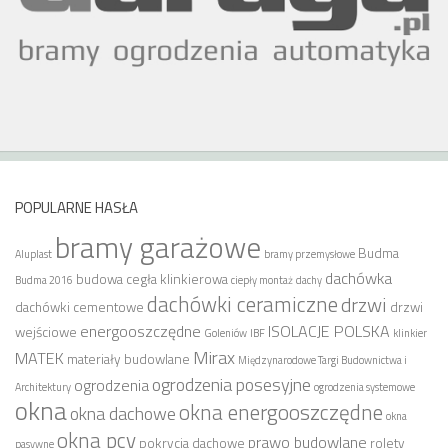
POPULARNE HASŁA
bramy garażowe
Budma
Aluplast
bramy przemysłowe
dachówka
budowa
cegła klinkierowa
Budma 2016
ciepły montaż
dachy
dachówki ceramiczne
drzwi
dachówki cementowe
drzwi
energooszczędne
ISOLACJE POLSKA
wejściowe
Goleniów
IBF
klinkier
Mirax
MATEK
materiały budowlane
Międzynarodowe Targi Budownictwa i
ogrodzenia posesyjne
ogrodzenia
Architektury
ogrodzenia systemowe
okna
okna energooszczędne
okna dachowe
okna
okna pcv
prawo budowlane
pokrycia dachowe
rolety
pasywne