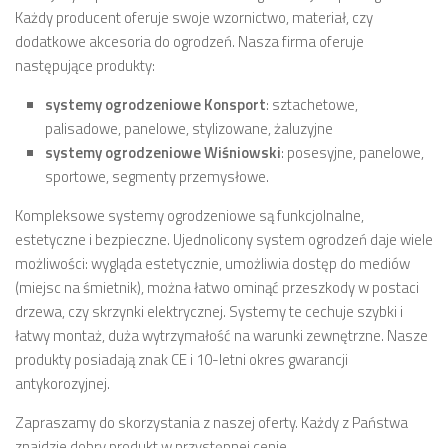
Każdy producent oferuje swoje wzornictwo, materiał, czy
dodatkowe akcesoria do ogrodzeń. Nasza firma oferuje
następujące produkty:
systemy ogrodzeniowe Konsport
: sztachetowe,
palisadowe, panelowe, stylizowane, żaluzyjne
systemy ogrodzeniowe Wiśniowski
: posesyjne, panelowe,
sportowe, segmenty przemysłowe.
Kompleksowe systemy ogrodzeniowe są funkcjolnalne,
estetyczne i bezpieczne. Ujednolicony system ogrodzeń daje wiele
możliwości: wygląda estetycznie, umożliwia dostęp do mediów
(miejsc na śmietnik), można łatwo ominąć przeszkody w postaci
drzewa, czy skrzynki elektrycznej. Systemy te cechuje szybki i
łatwy montaż, duża wytrzymałość na warunki zewnętrzne. Nasze
produkty posiadają znak CE i 10-letni okres gwarancji
antykorozyjnej.
Zapraszamy do skorzystania z naszej oferty. Każdy z Państwa
znajdzie dobry produkt w przystępnej cenie.