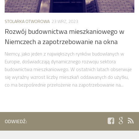
STOLARKA OTWOROWA
23 WRZ, 2023
Rozwój budownictwa mieszkaniowego w
Niemczech a zapotrzebowanie na okna
Niemcy, jako jeden z największych rynków budowlanych w
Europie, doświadczają dynamicznego rozwoju sektora
budownictwa mieszkaniowego. W ostatnich latach obserwuje
się wyraźny wzrost liczby mieszkań oddawanych do użytku,
co ma bezpośrednie przełożenie na zapotrzebowanie na...
ODWIEDŹ: