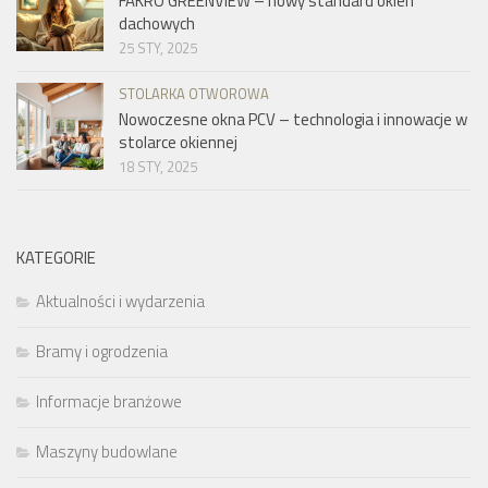
FAKRO GREENVIEW – nowy standard okien
dachowych
25 STY, 2025
STOLARKA OTWOROWA
Nowoczesne okna PCV – technologia i innowacje w
stolarce okiennej
18 STY, 2025
KATEGORIE
Aktualności i wydarzenia
Bramy i ogrodzenia
Informacje branżowe
Maszyny budowlane