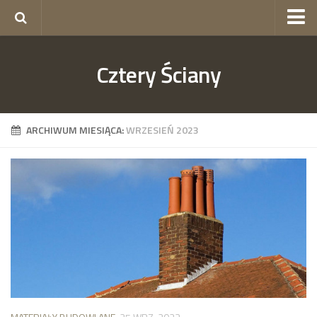
okna Gorzów
Cztery Ściany
okna Szczecin
skład budowlany Szczecin
ogrodzenia Szczecin
ARCHIWUM MIESIĄCA:
WRZESIEŃ 2023