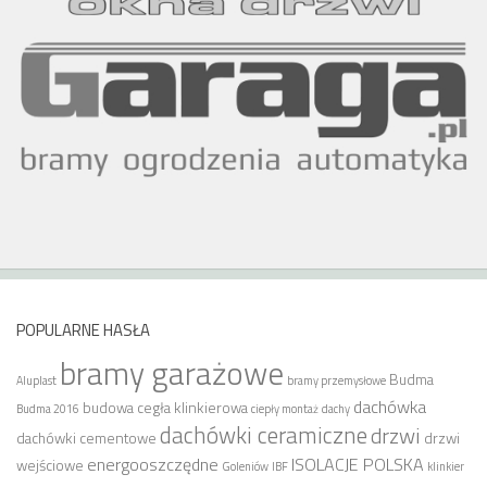
POPULARNE HASŁA
bramy garażowe
Budma
Aluplast
bramy przemysłowe
dachówka
budowa
cegła klinkierowa
Budma 2016
ciepły montaż
dachy
dachówki ceramiczne
drzwi
dachówki cementowe
drzwi
energooszczędne
ISOLACJE POLSKA
wejściowe
Goleniów
IBF
klinkier