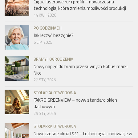
Cięcie laserowe rur i profili – nowoczesna
technologia, która zmienia możliwości produkcji
14 KWI, 2026
PO GODZINACH
Jak leczyć bezzębie?
5 LIP, 2025
BRAMY I OGRODZENIA
Nowy napęd do bram przesuwnych Robus marki
Nice
27 STY, 2025
STOLARKA OTWOROWA
FAKRO GREENVIEW – nowy standard okien
dachowych
25 STY, 2025
STOLARKA OTWOROWA
Nowoczesne okna PCV – technologia i innowacje w