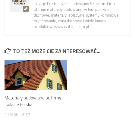
Isolacje Polska - skład budowlany Szczecin. Firma
oferuje materiały budowlane, w tym pokrycia
dachowe, materiały izolacyjne, systemy kominowe,
orynnowanie, okna dachowe i wiele innych
produktów.
www.isolacje.com.pl
TO TEŻ MOŻE CIĘ ZAINTERESOWAĆ...
Materiały budowlane od firmy
Isolacje Polska
11 MAR, 2017