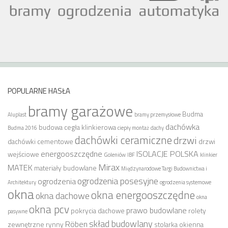
POPULARNE HASŁA
bramy garażowe
Budma
Aluplast
bramy przemysłowe
dachówka
budowa
cegła klinkierowa
Budma 2016
ciepły montaż
dachy
dachówki ceramiczne
drzwi
dachówki cementowe
drzwi
energooszczędne
ISOLACJE POLSKA
wejściowe
Goleniów
IBF
klinkier
Mirax
MATEK
materiały budowlane
Międzynarodowe Targi Budownictwa i
ogrodzenia posesyjne
ogrodzenia
Architektury
ogrodzenia systemowe
okna
okna energooszczędne
okna dachowe
okna
okna pcv
prawo budowlane
pokrycia dachowe
rolety
pasywne
skład budowlany
Röben
zewnętrzne
rynny
stolarka okienna