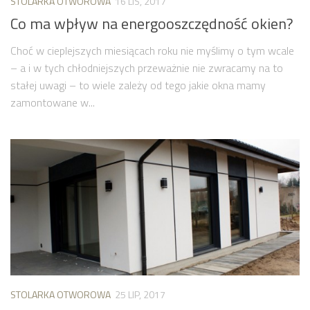
STOLARKA OTWOROWA
16 LIS, 2017
Co ma wþływ na energooszczędność okien?
Choć w cieplejszych miesiącach roku nie myślimy o tym wcale
– a i w tych chłodniejszych przeważnie nie zwracamy na to
stałej uwagi – to wiele zależy od tego jakie okna mamy
zamontowane w...
STOLARKA OTWOROWA
25 LIP, 2017