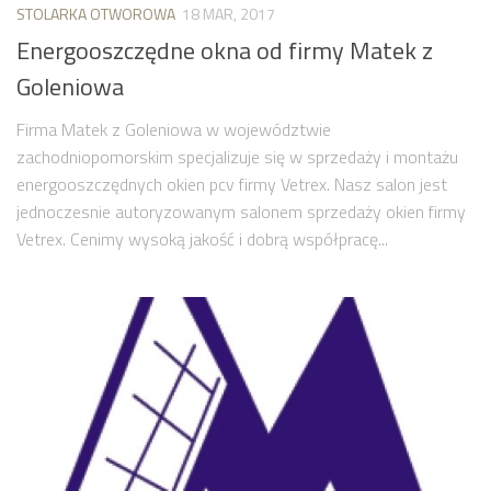
STOLARKA OTWOROWA
18 MAR, 2017
Energooszczędne okna od firmy Matek z
Goleniowa
Firma Matek z Goleniowa w województwie
zachodniopomorskim specjalizuje się w sprzedaży i montażu
energooszczędnych okien pcv firmy Vetrex. Nasz salon jest
jednoczesnie autoryzowanym salonem sprzedaży okien firmy
Vetrex. Cenimy wysoką jakość i dobrą współpracę...