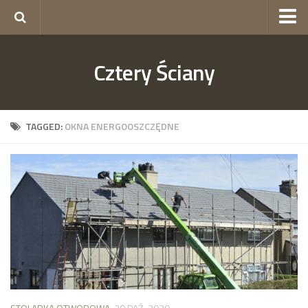
okna Gorzów
Cztery Ściany
okna Szczecin
skład budowlany Szczecin
ogrodzenia Szczecin
TAGGED:
OKNA ENERGOOSZCZĘDNE