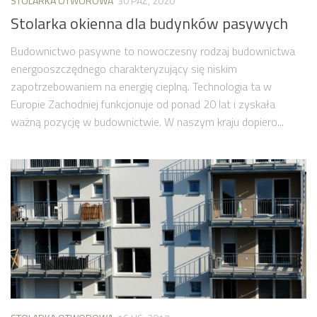
STOLARKA OTWOROWA
30 PAŹ, 2020
Stolarka okienna dla budynków pasywych
Budownictwo pasywne to nowoczesny rodzaj budownictwa
energooszczędnego charakteryzujący się niskim
zapotrzebowaniem na energię cieplną. Technologia ta w
Europie Zachodniej funkcjonuje od ponad 20 lat i zyskała
ważną pozycję w budownictwie. W naszym kraju dopiero...