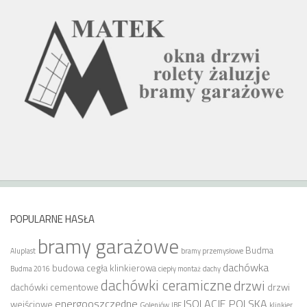
POPULARNE HASŁA
bramy garażowe
Budma
Aluplast
bramy przemysłowe
dachówka
budowa
cegła klinkierowa
Budma 2016
ciepły montaż
dachy
dachówki ceramiczne
drzwi
dachówki cementowe
drzwi
energooszczędne
ISOLACJE POLSKA
wejściowe
Goleniów
IBF
klinkier