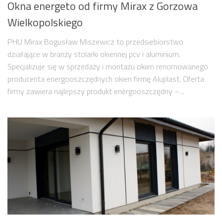
Okna energeto od firmy Mirax z Gorzowa
Wielkopolskiego
PHU Mirax Bogusław Miszewicz to przedsiebiorstwo
działające w branży stolarki okiennej pcv i aluminium.
Specjalizuje się w sprzedaży i montażu okien renomowanego
producenta energooszczędnych okien firmę Aluplast. Oferta
firmy zawiera najlepszy produkt energooszczędny –...