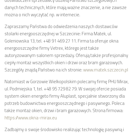
doświadczeni sprzedawcy udzielą Państwu szczegółowych
danych technicznych, które mają ważne znaczenie, a nie zawsze
można o nich wyczytać np. w internecie.
Zapraszamy Państwa do odwiedzenia naszych dostawców
stolarki energooszczędnej w Szczecinie: Firma Matek, ul.
Goleniowska 13, tel. +48 91 469 27 11. Firma ta oferuje okna
energooszczędne firmy Vetrex, którego jest także
autoryzowanym salonem sprzedaży. Oferują także profesjonalny
ciepły montaż wszystkich okien i drzwi oraz bram garażowych.
Szczegóły znajdą Państwo na ich stronie:
www.matek.szczecin.pl
Natomiast w Gorzowie Wielkopolskim polecamy firmę PHU Mirax,
ul. Podmiejska 1, tel. +48 95 729 82 79. W swojej ofercie posiada
system okien energeto firmy Aluplast, specjalnie stworzony dla
potrzeb budownictwa energooszczędnego i pasywnego. Poleca
także montaż okien, drzwi i bram garażowych. Strona firmowa:
https://www.okna-mirax.eu
Zadbajmy o swoje środowisko realizując technologię pasywną i