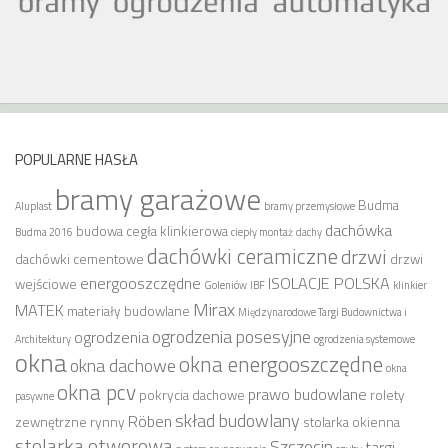
POPULARNE HASŁA
bramy garażowe
Budma
Aluplast
bramy przemysłowe
dachówka
budowa
cegła klinkierowa
Budma 2016
ciepły montaż
dachy
dachówki ceramiczne
drzwi
dachówki cementowe
drzwi
energooszczędne
ISOLACJE POLSKA
wejściowe
Goleniów
IBF
klinkier
Mirax
MATEK
materiały budowlane
Międzynarodowe Targi Budownictwa i
ogrodzenia posesyjne
ogrodzenia
Architektury
ogrodzenia systemowe
okna
okna energooszczędne
okna dachowe
okna
okna pcv
prawo budowlane
pokrycia dachowe
rolety
pasywne
skład budowlany
Röben
zewnętrzne
rynny
stolarka okienna
stolarka otworowa
Szczecin
targi