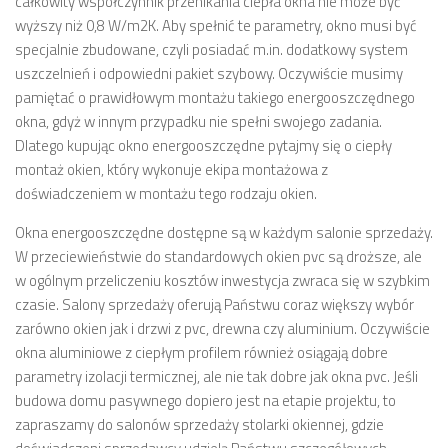
całkowity współczynnik przenikania ciepła okna nie może być
wyższy niż 0,8 W/m2K. Aby spełnić te parametry, okno musi być
specjalnie zbudowane, czyli posiadać m.in. dodatkowy system
uszczelnień i odpowiedni pakiet szybowy. Oczywiście musimy
pamiętać o prawidłowym montażu takiego energooszczędnego
okna, gdyż w innym przypadku nie spełni swojego zadania.
Dlatego kupując okno energooszczędne pytajmy się o ciepły
montaż okien, który wykonuje ekipa montażowa z
doświadczeniem w montażu tego rodzaju okien.
Okna energooszczędne dostępne są w każdym salonie sprzedaży.
W przeciewieństwie do standardowych okien pvc są droższe, ale
w ogólnym przeliczeniu kosztów inwestycja zwraca się w szybkim
czasie. Salony sprzedaży oferują Państwu coraz większy wybór
zarówno okien jak i drzwi z pvc, drewna czy aluminium. Oczywiście
okna aluminiowe z ciepłym profilem również osiągają dobre
parametry izolacji termicznej, ale nie tak dobre jak okna pvc. Jeśli
budowa domu pasywnego dopiero jest na etapie projektu, to
zapraszamy do salonów sprzedaży stolarki okiennej, gdzie