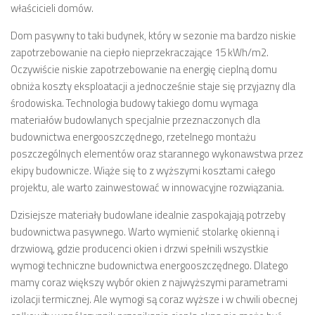
właścicieli domów.
Dom pasywny to taki budynek, który w sezonie ma bardzo niskie
zapotrzebowanie na ciepło nieprzekraczające 15 kWh/m2.
Oczywiście niskie zapotrzebowanie na energię cieplną domu
obniża koszty eksploatacji a jednocześnie staje się przyjazny dla
środowiska. Technologia budowy takiego domu wymaga
materiałów budowlanych specjalnie przeznaczonych dla
budownictwa energooszczędnego, rzetelnego montażu
poszczególnych elementów oraz starannego wykonawstwa przez
ekipy budownicze. Wiąże się to z wyższymi kosztami całego
projektu, ale warto zainwestować w innowacyjne rozwiązania.
Dzisiejsze materiały budowlane idealnie zaspokajają potrzeby
budownictwa pasywnego. Warto wymienić stolarkę okienną i
drzwiową, gdzie producenci okien i drzwi spełnili wszystkie
wymogi techniczne budownictwa energooszczędnego. Dlatego
mamy coraz większy wybór okien z najwyższymi parametrami
izolacji termicznej. Ale wymogi są coraz wyższe i w chwili obecnej