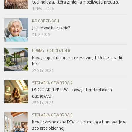
technologia, która zmienia możliwości produkcji
14 KWI, 2026
PO GODZINACH
Jak leczyć bezzębie?
5 LIP, 2025
BRAMY I OGRODZENIA
Nowy napęd do bram przesuwnych Robus marki
Nice
27 STY, 2025
STOLARKA OTWOROWA
FAKRO GREENVIEW – nowy standard okien
dachowych
25 STY, 2025
STOLARKA OTWOROWA
Nowoczesne okna PCV – technologia i innowacje w
stolarce okiennej