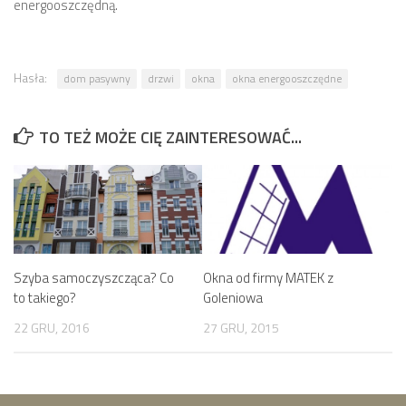
energooszczędną.
Hasła:
dom pasywny
drzwi
okna
okna energooszczędne
TO TEŻ MOŻE CIĘ ZAINTERESOWAĆ...
Szyba samoczyszcząca? Co
Okna od firmy MATEK z
to takiego?
Goleniowa
22 GRU, 2016
27 GRU, 2015