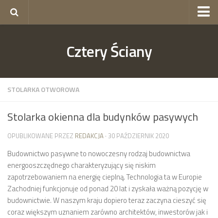
okna Gorzów
Cztery Ściany
okna Szczecin
skład budowlany Szczecin
ogrodzenia Szczecin
STOLARKA OTWOROWA
Stolarka okienna dla budynków pasywych
OPUBLIKOWANE PRZEZ
REDAKCJA
· 30 PAŹDZIERNIK 2020
Budownictwo pasywne to nowoczesny rodzaj budownictwa
energooszczędnego charakteryzujący się niskim
zapotrzebowaniem na energię cieplną. Technologia ta w Europie
Zachodniej funkcjonuje od ponad 20 lat i zyskała ważną pozycję w
budownictwie. W naszym kraju dopiero teraz zaczyna cieszyć się
coraz większym uznaniem zarówno architektów, inwestorów jak i