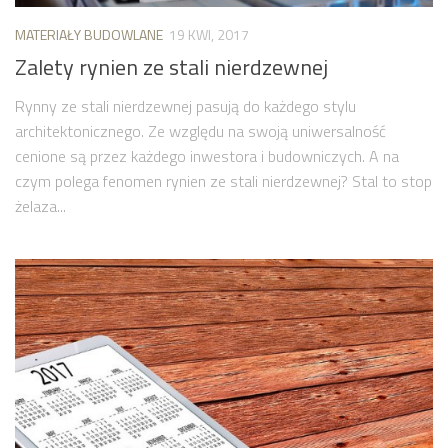
MATERIAŁY BUDOWLANE
19 KWI, 2017
Zalety rynien ze stali nierdzewnej
Rynny ze stali nierdzewnej pasują do każdego stylu
architektonicznego. Ze względu na swoją uniwersalność
cenione są przez każdego inwestora i budowniczych. A na
czym polega fenomen rynien ze stali nierdzewnej? Stal to stop
żelaza...