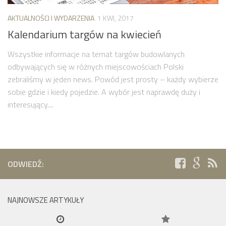
AKTUALNOŚCI I WYDARZENIA
1 KWI, 2017
Kalendarium targów na kwiecień
Wszystkie informacje na temat targów budowlanych
odbywających się w różnych miejscowościach Polski
zebraliśmy w jeden news. Powód jest prosty – każdy wybierze
sobie gdzie i kiedy pojedzie. A wybór jest naprawdę duży i
interesujący....
ODWIEDŹ:
NAJNOWSZE ARTYKUŁY