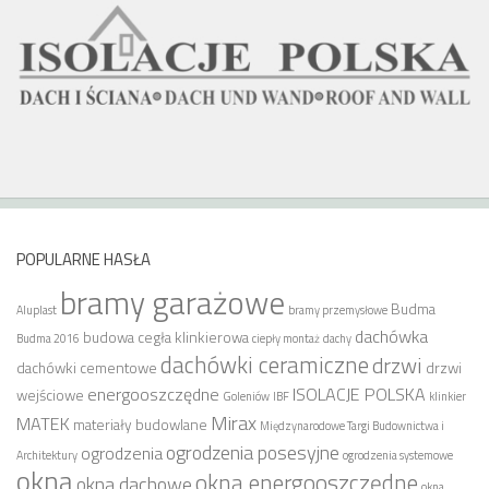
POPULARNE HASŁA
bramy garażowe
Budma
Aluplast
bramy przemysłowe
dachówka
budowa
cegła klinkierowa
Budma 2016
ciepły montaż
dachy
dachówki ceramiczne
drzwi
dachówki cementowe
drzwi
energooszczędne
ISOLACJE POLSKA
wejściowe
Goleniów
IBF
klinkier
Mirax
MATEK
materiały budowlane
Międzynarodowe Targi Budownictwa i
ogrodzenia posesyjne
ogrodzenia
Architektury
ogrodzenia systemowe
okna
okna energooszczędne
okna dachowe
okna