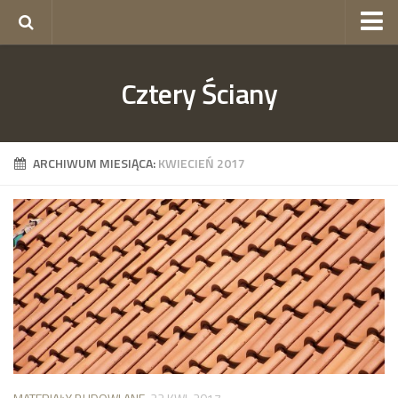
okna Gorzów
Cztery Ściany
okna Szczecin
skład budowlany Szczecin
ogrodzenia Szczecin
ARCHIWUM MIESIĄCA:
KWIECIEŃ 2017