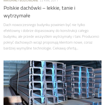
MATERIAŁY BUDOWLANE
22 KWI, 2017
Polskie dachówki – lekkie, tanie i
wytrzymałe
Dach nowoczesnego budynku powinien być nie tylko
efektowny i dobrze dopasowany do konstrukcji całego
budynku, ale przede wszystkim wytrzymały i tani. Producenci
pokryć dachowych wciąż proponują klientom nowe, coraz
bardziej wymyślne technologie. Ciekawą ofertą...