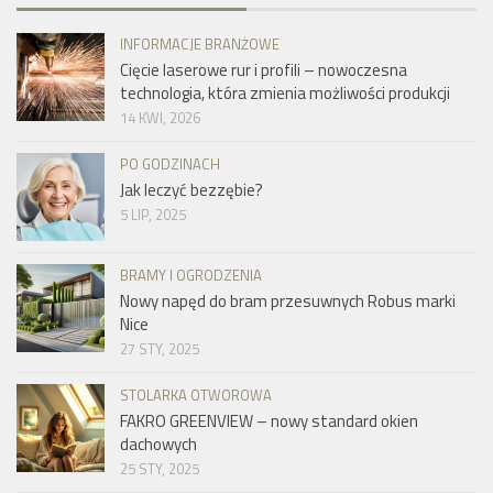
INFORMACJE BRANŻOWE
Cięcie laserowe rur i profili – nowoczesna
technologia, która zmienia możliwości produkcji
14 KWI, 2026
PO GODZINACH
Jak leczyć bezzębie?
5 LIP, 2025
BRAMY I OGRODZENIA
Nowy napęd do bram przesuwnych Robus marki
Nice
27 STY, 2025
STOLARKA OTWOROWA
FAKRO GREENVIEW – nowy standard okien
dachowych
25 STY, 2025