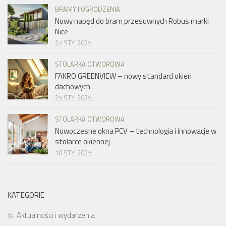
BRAMY I OGRODZENIA
Nowy napęd do bram przesuwnych Robus marki
Nice
27 STY, 2025
STOLARKA OTWOROWA
FAKRO GREENVIEW – nowy standard okien
dachowych
25 STY, 2025
STOLARKA OTWOROWA
Nowoczesne okna PCV – technologia i innowacje w
stolarce okiennej
18 STY, 2025
KATEGORIE
Aktualności i wydarzenia