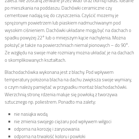
zaleta. Nie zostaną zerwane przez wiatr oraz tłumią hałas. Idealne
po mieszkania na poddaszu. Dachówki ceramiczne czy
cementowe nadają się do czyszczenia. Czyścić mozemy je
sprężonym powietrzem lub piaskiem nadmuchiwanym pod
wysokim ciśnieniem. Dachówki układane mogą być na dachach o
spadku powyżej 22° lub o mniejszym kącie nachylenia. Można
położyć je także na powierzchniach niemal pionowych – do 90°.
Ze względu na swoje małe rozmiary można układać je na dachach
o skomplikowanych kształtach.
Blachodachówka wykonana jest z blachy. Pod wpływem
temperatury położona blacha na dachu zwiększa swoje wymiary,
o czym należy pamiętać w przypadku montaż blachodachówki.
Wierzchnią stronę rdzenia maluje się powłoką z tworzywa
sztucznego np. poliestrem. Ponadto ma zalety:
nie nasiąka wodą
nie zmienia swojego ciężaru pod wpływem wilgoci
odporna na korozję i zarysowania
odporna na trwałość koloru i powłoki