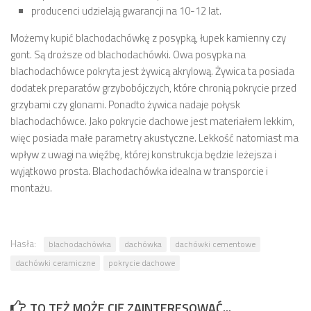
producenci udzielają gwarancji na 10-12 lat.
Możemy kupić blachodachówkę z posypką, łupek kamienny czy
gont. Są droższe od blachodachówki. Owa posypka na
blachodachówce pokryta jest żywicą akrylową. Żywica ta posiada
dodatek preparatów grzybobójczych, które chronią pokrycie przed
grzybami czy glonami. Ponadto żywica nadaje połysk
blachodachówce. Jako pokrycie dachowe jest materiałem lekkim,
więc posiada małe parametry akustyczne. Lekkość natomiast ma
wpływ z uwagi na więźbę, której konstrukcja będzie leżejsza i
wyjątkowo prosta. Blachodachówka idealna w transporcie i
montażu.
Hasła:
blachodachówka
dachówka
dachówki cementowe
dachówki ceramiczne
pokrycie dachowe
TO TEŻ MOŻE CIĘ ZAINTERESOWAĆ...