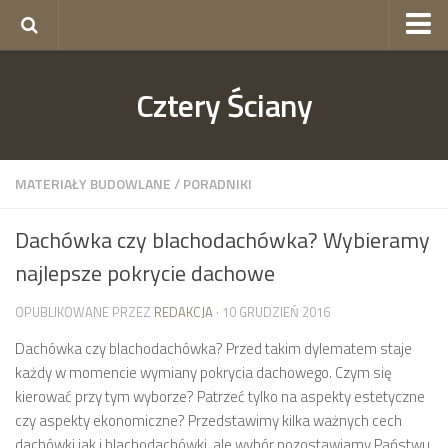
okna Gorzów
Cztery Ściany
okna Szczecin
skład budowlany Szczecin
ogrodzenia Szczecin
MATERIAŁY BUDOWLANE
/
PORADNIKI
Dachówka czy blachodachówka? Wybieramy
najlepsze pokrycie dachowe
OPUBLIKOWANE PRZEZ
REDAKCJA
· 10 GRUDZIEŃ 2016
Dachówka czy blachodachówka? Przed takim dylematem staje
każdy w momencie wymiany pokrycia dachowego. Czym się
kierować przy tym wyborze? Patrzeć tylko na aspekty estetyczne
czy aspekty ekonomiczne? Przedstawimy kilka ważnych cech
dachówki jak i blachodachówki, ale wybór pozostawiamy Państwu.