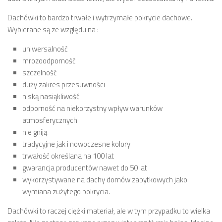
Dachówki to bardzo trwałe i wytrzymałe pokrycie dachowe.
Wybierane są ze względu na :
uniwersalność
mrozoodporność
szczelność
duży zakres przesuwności
niską nasiąkliwość
odporność na niekorzystny wpływ warunków
atmosferycznych
nie gniją
tradycyjne jak i nowoczesne kolory
trwałość określana na 100 lat
gwarancja producentów nawet do 50 lat
wykorzystywane na dachy domów zabytkowych jako
wymiana zużytego pokrycia.
Dachówki to raczej ciężki materiał, ale w tym przypadku to wielka