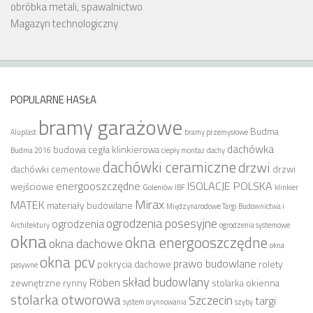
obróbka metali, spawalnictwo
Magazyn technologiczny
POPULARNE HASŁA
bramy garażowe
Budma
Aluplast
bramy przemysłowe
dachówka
budowa
cegła klinkierowa
Budma 2016
ciepły montaż
dachy
dachówki ceramiczne
drzwi
dachówki cementowe
drzwi
energooszczędne
ISOLACJE POLSKA
wejściowe
Goleniów
IBF
klinkier
Mirax
MATEK
materiały budowlane
Międzynarodowe Targi Budownictwa i
ogrodzenia posesyjne
ogrodzenia
Architektury
ogrodzenia systemowe
okna
okna energooszczędne
okna dachowe
okna
okna pcv
prawo budowlane
pokrycia dachowe
rolety
pasywne
skład budowlany
Röben
zewnętrzne
rynny
stolarka okienna
stolarka otworowa
Szczecin
targi
system orynnowania
szyby