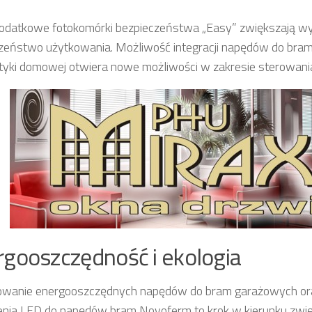
dodatkowe fotokomórki bezpieczeństwa „Easy” zwiększają wy
zeństwo użytkowania. Możliwość integracji napędów do bra
yki domowej otwiera nowe możliwości w zakresie sterowania
gooszczędność i ekologia
owanie energooszczędnych napędów do bram garażowych o
enia LED do napędów bram Novoferm to krok w kierunku zwi