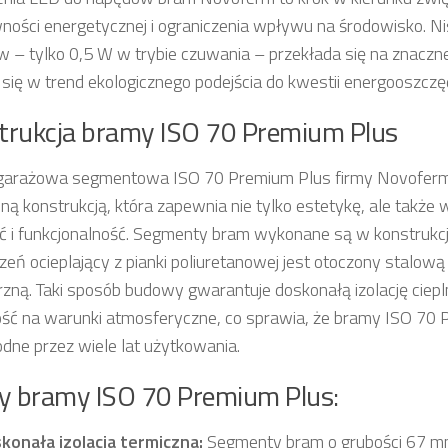
ności energetycznej i ograniczenia wpływu na środowisko. N
 – tylko 0,5 W w trybie czuwania – przekłada się na znaczne
 się w trend ekologicznego podejścia do kwestii energooszczę
trukcja bramy ISO 70 Premium Plus
garażowa segmentowa ISO 70 Premium Plus firmy Novoferm 
idną konstrukcją, która zapewnia nie tylko estetykę, ale także
ć i funkcjonalność. Segmenty bram wykonane są w konstrukc
dzeń ocieplający z pianki poliuretanowej jest otoczony stalow
zną. Taki sposób budowy gwarantuje doskonałą izolację ciep
ść na warunki atmosferyczne, co sprawia, że bramy ISO 70 
dne przez wiele lat użytkowania.
ty bramy ISO 70 Premium Plus:
konała izolacja termiczna:
Segmenty bram o grubości 67 m