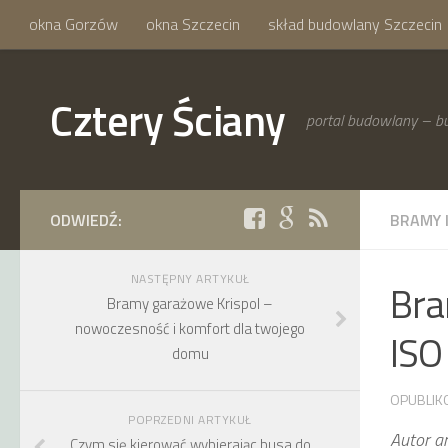
okna Gorzów
okna Szczecin
skład budowlany Szczecin
Cztery Ściany
portal budowlany – bu
ODWIEDŹ:
BRAMY 
NASTĘPNY ARTYKUŁ
Bra
Bramy garażowe Krispol –
nowoczesność i komfort dla twojego
ISO
domu
OPUBLIK
POPRZEDNI ARTYKUŁ
Autor a
Czym się kierować wybierając busa do