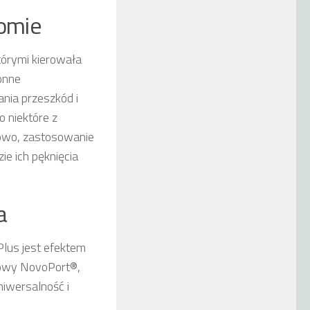
omie
órymi kierowała
onne
nia przeszkód i
 niektóre z
owo, zastosowanie
e ich pęknięcia
a
lus jest efektem
dowy NovoPort®,
niwersalność i