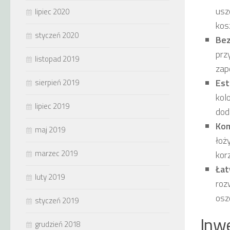
usz
lipiec 2020
kos
styczeń 2020
Bez
prz
listopad 2019
zap
Est
sierpień 2019
kol
lipiec 2019
dod
Kom
maj 2019
łoż
marzec 2019
kor
Łat
luty 2019
roz
osz
styczeń 2019
Inw
grudzień 2018