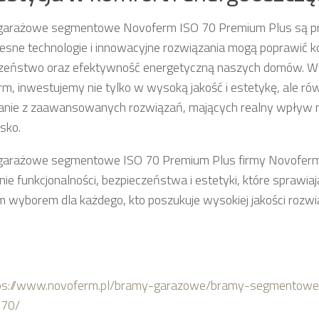
garażowe segmentowe Novoferm ISO 70 Premium Plus są pr
sne technologie i innowacyjne rozwiązania mogą poprawić ko
zeństwo oraz efektywność energetyczną naszych domów. W
m, inwestujemy nie tylko w wysoką jakość i estetykę, ale r
anie z zaawansowanych rozwiązań, mających realny wpływ 
sko.
garażowe segmentowe ISO 70 Premium Plus firmy Novoferm
nie funkcjonalności, bezpieczeństwa i estetyki, które sprawiaj
m wyborem dla każdego, kto poszukuje wysokiej jakości rozw
ps://www.novoferm.pl/bramy-garazowe/bramy-segmentowe
-70/