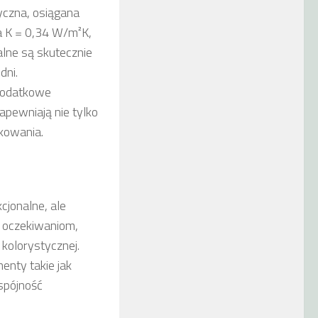
yczna, osiągana
a K = 0,34 W/m²K,
lne są skutecznie
dni.
dodatkowe
pewniają nie tylko
kowania.
jonalne, ale
 oczekiwaniom,
kolorystycznej.
enty takie jak
spójność