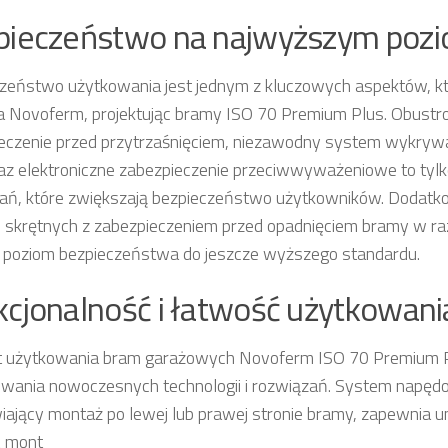
pieczeństwo na najwyższym pozi
zeństwo użytkowania jest jednym z kluczowych aspektów, kt
ma Novoferm, projektując bramy ISO 70 Premium Plus. Obustr
eczenie przed przytrzaśnięciem, niezawodny system wykrywa
az elektroniczne zabezpieczenie przeciwwyważeniowe to tylko
ań, które zwiększają bezpieczeństwo użytkowników. Dodatk
 skrętnych z zabezpieczeniem przed opadnięciem bramy w razi
 poziom bezpieczeństwa do jeszcze wyższego standardu.
cjonalność i łatwość użytkowani
 użytkowania bram garażowych Novoferm ISO 70 Premium P
wania nowoczesnych technologii i rozwiązań. System napę
iający montaż po lewej lub prawej stronie bramy, zapewnia u
ć mont