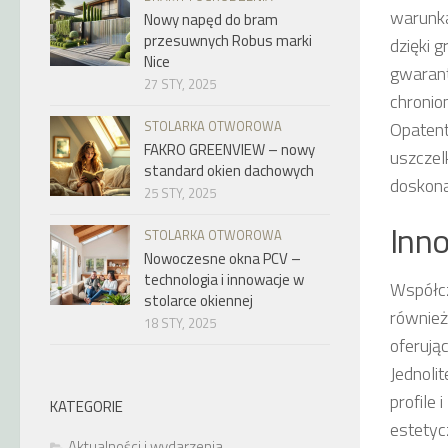
warunka
Nowy napęd do bram
przesuwnych Robus marki
dzięki 
Nice
gwarant
27 STY, 2025
chronio
STOLARKA OTWOROWA
Opatent
FAKRO GREENVIEW – nowy
uszczel
standard okien dachowych
doskona
25 STY, 2025
Inno
STOLARKA OTWOROWA
Nowoczesne okna PCV –
technologia i innowacje w
Współcz
stolarce okiennej
również
18 STY, 2025
oferują
Jednoli
profile
KATEGORIE
estetyc
Aktualności i wydarzenia