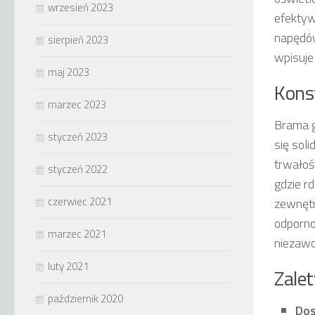
wrzesień 2023
efektyw
napędów
sierpień 2023
wpisuje
maj 2023
Kons
marzec 2023
Brama 
styczeń 2023
się sol
trwałoś
styczeń 2022
gdzie r
czerwiec 2021
zewnętr
odporno
marzec 2021
niezawo
luty 2021
Zale
październik 2020
Dos