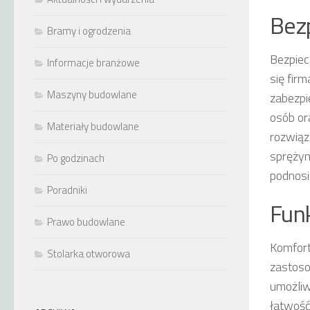
Bez
Bramy i ogrodzenia
Bezpiec
Informacje branżowe
się fir
Maszyny budowlane
zabezpi
osób or
Materiały budowlane
rozwiąz
sprężyn
Po godzinach
podnosi
Poradniki
Funk
Prawo budowlane
Komfort
Stolarka otworowa
zastoso
umożliw
łatwoś