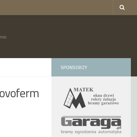
nia
SPONSORZY
ovoferm