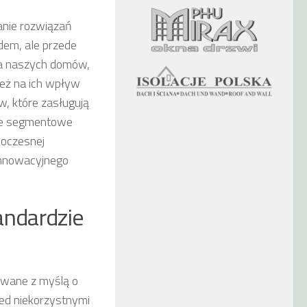
anie rozwiązań
dem, ale przede
ia naszych domów,
ież na ich wpływ
, które zasługują
we segmentowe
oczesnej
 innowacyjnego
andardzie
wane z myślą o
ed niekorzystnymi