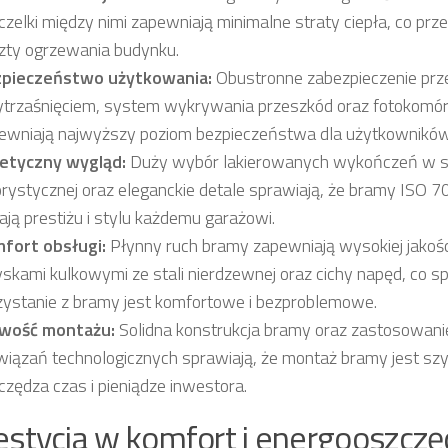
czelki między nimi zapewniają minimalne straty ciepła, co prze
zty ogrzewania budynku.
pieczeństwo użytkowania:
Obustronne zabezpieczenie prz
ytrzaśnięciem, system wykrywania przeszkód oraz fotokomó
ewniają najwyższy poziom bezpieczeństwa dla użytkowników 
etyczny wygląd:
Duży wybór lakierowanych wykończeń w sze
orystycznej oraz eleganckie detale sprawiają, że bramy ISO 
ają prestiżu i stylu każdemu garażowi.
fort obsługi:
Płynny ruch bramy zapewniają wysokiej jakości
yskami kulkowymi ze stali nierdzewnej oraz cichy napęd, co s
zystanie z bramy jest komfortowe i bezproblemowe.
wość montażu:
Solidna konstrukcja bramy oraz zastosowan
wiązań technologicznych sprawiają, że montaż bramy jest szyb
czędza czas i pieniądze inwestora.
estycja w komfort i energooszcz