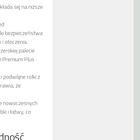
kłada się na niższe
ed
rki bezpieczeństwa
i otoczenia.
rokiej palecie
70 Premium Plus
 podwójne rolki z
prawia, że
ie nowoczesnych
ki i łatwy, co
ędność