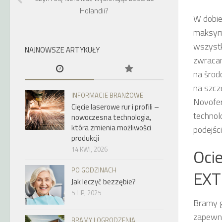
Holandii?
W dobie
maksyma
wszystk
NAJNOWSZE ARTYKUŁY
zwracam
na środ
na szcz
INFORMACJE BRANŻOWE
Novofer
Cięcie laserowe rur i profili –
technol
nowoczesna technologia,
która zmienia możliwości
podejśc
produkcji
Ocie
14 KWI, 2026
PO GODZINACH
EXT
Jak leczyć bezzębie?
5 LIP, 2025
Bramy g
zapewni
BRAMY I OGRODZENIA