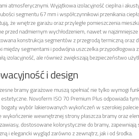
mi atmosferycznymi. Wyjątkowa izolacyjność cieplna i akust
grubości segmentu 67 mm i współczynnikowi przenikania ciepł
ują, że wnętrze garażu oraz przyległe pomieszczenia mieszka
ne przed nadmiernym wychłodzeniem, nawet w najzimniejsze 
owana konstrukcja segmentów z przegrodą termiczną oraz 
ki między segmentami i podwójna uszczelka przypodłogowa za
łą izolacyjność, ale również zwiększają bezpieczeństwo użyt
wacyjność i design
esne bramy garażowe muszą spełniać nie tylko wymogi funkc
 estetyczne. Novoferm ISO 70 Premium Plus odpowiada tym
c bogaty wybór lakierowanych wykończeń w szerokiej palecie 
te wykończenie wewnętrznej strony płaszcza bramy oraz elem
 i zawiasy, dostosowane kolorystycznie do bramy, zapewniają 
zną i elegancki wygląd zarówno z zewnątrz, jak i od środka.