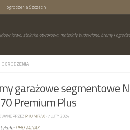
ogrodzenia Szczecin
downictwo, stolarka otworowa, materiały budowlane, bramy i ogrodze
I OGRODZENIA
my garażowe segmentowe N
 70 Premium Plus
OWANE PRZEZ
PHU MIRAX
· 7 LUTY 2024
rtykułu:
PHU MIRAX
.