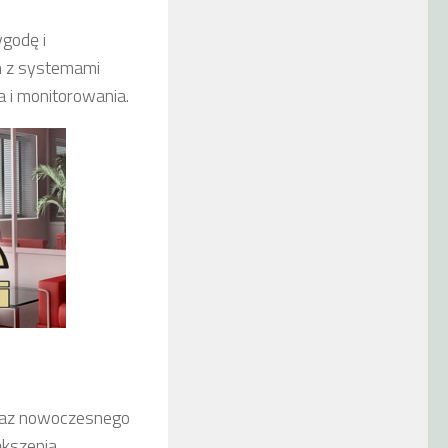
godę i
m z systemami
 i monitorowania.
raz nowoczesnego
ększenia