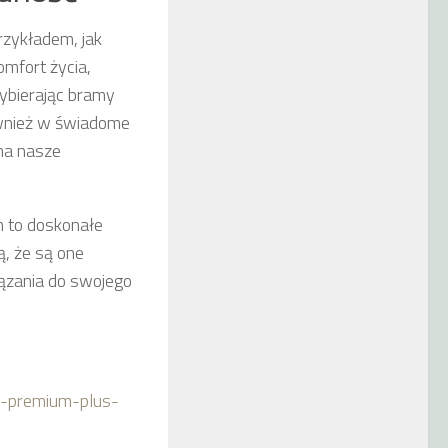
zykładem, jak
mfort życia,
ybierając bramy
ównież w świadome
na nasze
 to doskonałe
ą, że są one
iązania do swojego
-premium-plus-