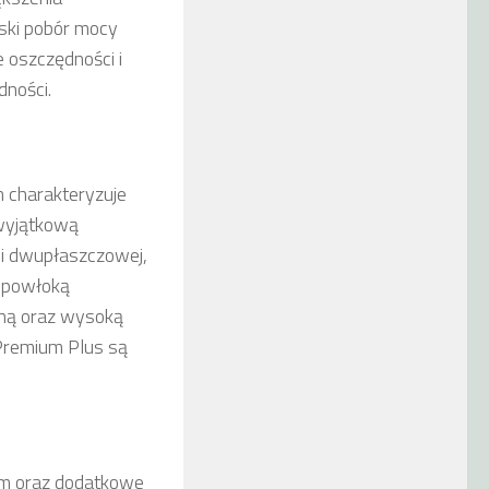
iski pobór mocy
 oszczędności i
dności.
charakteryzuje
 wyjątkową
ji dwupłaszczowej,
ą powłoką
lną oraz wysoką
Premium Plus są
m oraz dodatkowe