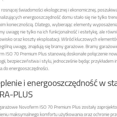
 rosnącej świadomości ekologicznej i ekonomicznej, poszukiw
lizujących energooszczędność domu stało się nie tylko tren
im koniecznością. Dlatego, wybierając elementy wyposażen
y uwagę nie tylko na ich funkcjonalność i estetykę, ale równ
owisko oraz koszty eksploatacji. Wśród kluczowych elementów
ególną uwagę, znajdują się bramy garażowe. Bramy garażo
m ISO 70 Premium Plus stanowią doskonałe połączenie now
ogii, bezpieczeństwa i stylu, jednocześnie będąc przykładem
ia do energooszczędności.
plenie i energooszczędność w st
RA-PLUS
arażowe Novoferm ISO 70 Premium Plus zostały zaprojekto
eniu maksymalnego komfortu użytkowania oraz ochronie prz