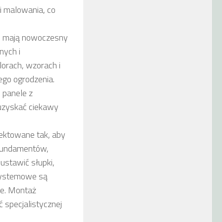
 malowania, co
e mają nowoczesny
nych i
orach, wzorach i
ego ogrodzenia.
 panele z
uzyskać ciekawy
ektowane tak, aby
 fundamentów,
ustawić słupki,
systemowe są
ie. Montaż
 specjalistycznej