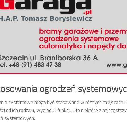
tosowania ogrodzeń systemowy
nia systemowe mogą być stosowane w różnych miejscach i 
ści od ich rodzaju, wyglądu i funkcji. Oto niektóre z najczęst
eń systemowych: