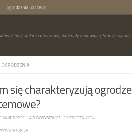
ogrodzenia Szczecin
downictwo, stolarka otworowa, materiały budowlane, bramy i ogrodze
I OGRODZENIA
m się charakteryzują ogrodze
stemowe?
OWANE PRZEZ
H.A.P. BORYSIEWICZ
· 30 STYCZEŃ 2024
ww.garaga.pl