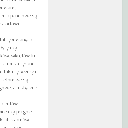
nkowane,
zenia panelowe są
 sportowe,
refabrykowanych
łyty czy
sków, wkrętów lub
i atmosferyczne i
 faktury, wzory i
ia betonowe są
ogowe, akustyczne
elementów
nice czy pergole.
k lub sznurów.
 np. sosny,