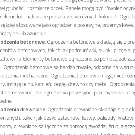
nej grubości i rozmiarze oczek. Panele mogą być również ocy
lekane lub malowane proszkowo w różnych kolorach. Ogrod
częściej stosowane jako ogrodzenia posesyjne, przemysłowe,
oracyjne lub ażurowe.
odzenia betonowe
. Ogrodzenia betonowe składają się z p
mentów betonowych, takich jak podmurówki, słupki, przęsła, p
tałtowniki. Elementy betonowe są łączone za pomocą zatrza
ju. Ogrodzenia betonowe są bardzo trwałe, odporne na warunk
kodzenia mechaniczne. Ogrodzenia betonowe mogą mieć różne
ory, imitujące np. kamień, cegłę, drewno czy metal. Ogrodzen
sto stosowane jako ogrodzenia posesyjne, przemysłowe, dr
pełne.
odzenia drewniane
. Ogrodzenia drewniane składają się z 
wnianych, takich jak deski, sztachety, listwy, palisady, kratow
menty drewniane są łączone za pomocą gwoździ, śrub, złącze
odzenia drewniane są wykonane z różnych gatunków drewna,