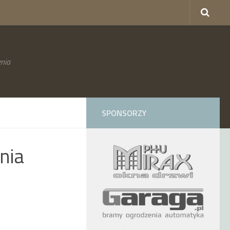
nia
SPONSORZY
nia