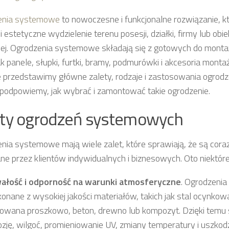
enia systemowe
to nowoczesne i funkcjonalne rozwiązanie, k
i estetyczne wydzielenie terenu posesji, działki, firmy lub obi
nej. Ogrodzenia systemowe składają się z gotowych do mont
jak panele, słupki, furtki, bramy, podmurówki i akcesoria mon
e przedstawimy główne zalety, rodzaje i zastosowania ogro
 podpowiemy, jak wybrać i zamontować takie ogrodzenie.
ety ogrodzeń systemowych
nia systemowe mają wiele zalet, które sprawiają, że są coraz
ne przez klientów indywidualnych i biznesowych. Oto niektóre 
ałość i odporność na warunki atmosferyczne
. Ogrodzeni
onane z wysokiej jakości materiałów, takich jak stal ocynko
owana proszkowo, beton, drewno lub kompozyt. Dzięki temu 
ozję, wilgoć, promieniowanie UV, zmiany temperatury i uszko