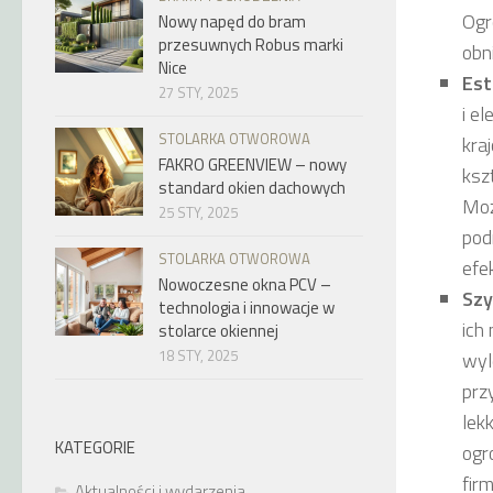
Ogr
Nowy napęd do bram
przesuwnych Robus marki
obn
Nice
Est
27 STY, 2025
i e
STOLARKA OTWOROWA
kra
FAKRO GREENVIEW – nowy
ksz
standard okien dachowych
Moż
25 STY, 2025
pod
STOLARKA OTWOROWA
efe
Nowoczesne okna PCV –
Szy
technologia i innowacje w
ich
stolarce okiennej
18 STY, 2025
wyl
prz
lek
KATEGORIE
ogr
firm
Aktualności i wydarzenia