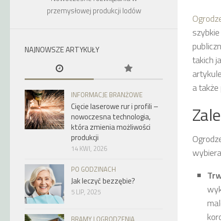
przemysłowej produkcji lodów
Ogrodz
szybkie 
publicz
NAJNOWSZE ARTYKUŁY
takich 
artykul
a także
INFORMACJE BRANŻOWE
Cięcie laserowe rur i profili –
Zal
nowoczesna technologia,
która zmienia możliwości
produkcji
Ogrodze
14 KWI, 2026
wybiera
PO GODZINACH
Trw
Jak leczyć bezzębie?
wyk
5 LIP, 2025
mal
kor
BRAMY I OGRODZENIA