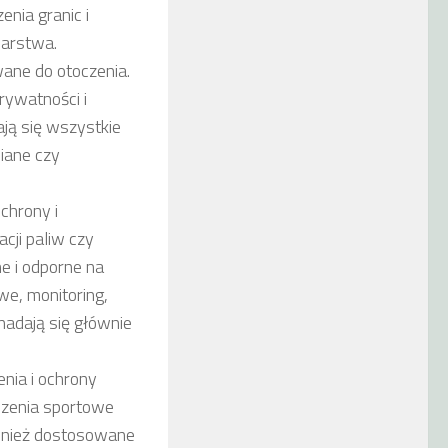
nia granic i
darstwa.
ane do otoczenia.
rywatności i
ją się wszystkie
iane czy
chrony i
cji paliw czy
e i odporne na
e, monitoring,
adają się głównie
nia i ochrony
odzenia sportowe
ównież dostosowane