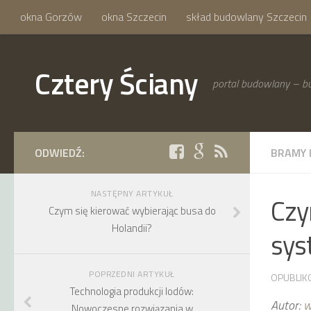
okna Gorzów
okna Szczecin
skład budowlany Szczecin
Cztery Ściany
portal budowlany – bu
ODWIEDŹ:
BRAMY 
NASTĘPNY ARTYKUŁ
Czy
Czym się kierować wybierając busa do
Holandii?
sy
POPRZEDNI ARTYKUŁ
OPUBLIK
Technologia produkcji lodów:
Autor:
w
Nowoczesne rozwiązania w