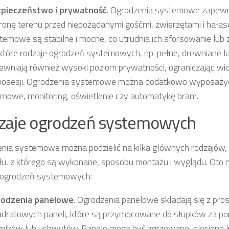
pieczeństwo i prywatność
. Ogrodzenia systemowe zapewn
ronę terenu przed niepożądanymi gośćmi, zwierzętami i hała
temowe są stabilne i mocne, co utrudnia ich sforsowanie lub z
które rodzaje ogrodzeń systemowych, np. pełne, drewniane 
ewniają również wysoki poziom prywatności, ograniczając wi
posesji. Ogrodzenia systemowe można dodatkowo wyposaż
rmowe, monitoring, oświetlenie czy automatykę bram.
zaje ogrodzeń systemowych
nia systemowe można podzielić na kilka głównych rodzajów, 
łu, z którego są wykonane, sposobu montażu i wyglądu. Oto n
 ogrodzeń systemowych:
odzenia panelowe
. Ogrodzenia panelowe składają się z pro
dratowych paneli, które są przymocowane do słupków za p
zników lub uchwytów. Panele mogą być zgrzewane, plecione l