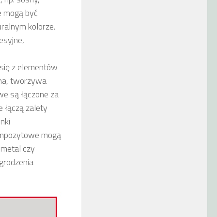
e mogą być
ralnym kolorze.
esyjne,
 się z elementów
wna, tworzywa
we są łączone za
 łączą zalety
nki
kompozytowe mogą
 metal czy
grodzenia