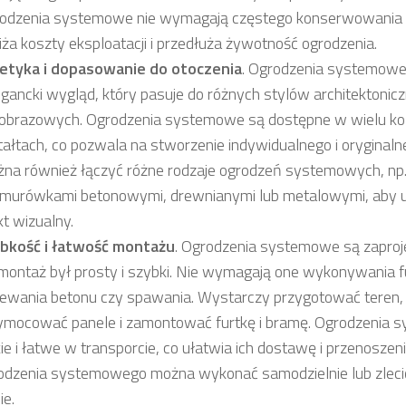
odzenia systemowe nie wymagają częstego konserwowania i
iża koszty eksploatacji i przedłuża żywotność ogrodzenia.
etyka i dopasowanie do otoczenia
. Ogrodzenia systemow
legancki wygląd, który pasuje do różnych stylów architektonicz
jobrazowych. Ogrodzenia systemowe są dostępne w wielu kol
tałtach, co pozwala na stworzenie indywidualnego i oryginaln
na również łączyć różne rodzaje ogrodzeń systemowych, np.
murówkami betonowymi, drewnianymi lub metalowymi, aby 
kt wizualny.
bkość i łatwość montażu
. Ogrodzenia systemowe są zaproj
 montaż był prosty i szybki. Nie wymagają one wykonywania
ewania betonu czy spawania. Wystarczy przygotować teren, 
ymocować panele i zamontować furtkę i bramę. Ogrodzenia 
kie i łatwe w transporcie, co ułatwia ich dostawę i przenoszen
odzenia systemowego można wykonać samodzielnie lub zlecić
ie.