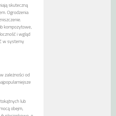
iają skuteczną
sem. Ogrodzenia
niszczenie.
lub kompozytowe,
doczność i wgląd
yć w systemy
w zależności od
ajpopularniejsze
stokątnych lub
omocą obejm,
ub plecionkowe, o