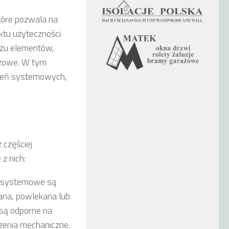
tóre pozwala na
ektu użyteczności
ażu elementów,
tażowe. W tym
dzeń systemowych,
 częściej
z nich:
a systemowe są
wana, powlekana lub
są odporne na
dzenia mechaniczne.