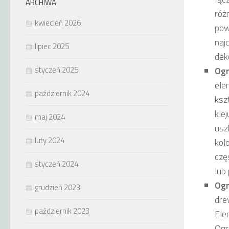
ARCHIWA
róż
kwiecień 2026
pow
naj
lipiec 2025
dek
styczeń 2025
Ogr
ele
październik 2024
ksz
kle
maj 2024
usz
luty 2024
kol
czę
styczeń 2024
lub 
Ogr
grudzień 2023
dre
październik 2023
Ele
Ogr