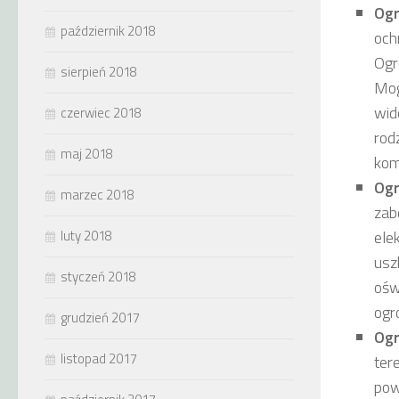
Ogr
październik 2018
och
Ogr
sierpień 2018
Mog
wid
czerwiec 2018
rod
maj 2018
kom
Ogr
marzec 2018
zab
luty 2018
ele
usz
styczeń 2018
ośw
ogr
grudzień 2017
Ogr
listopad 2017
ter
pow