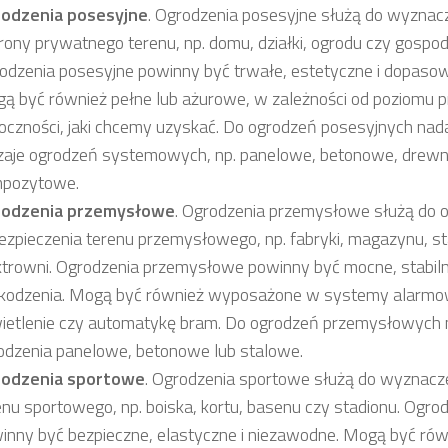
odzenia posesyjne
. Ogrodzenia posesyjne służą do wyznacze
rony prywatnego terenu, np. domu, działki, ogrodu czy gospo
odzenia posesyjne powinny być trwałe, estetyczne i dopasow
ą być również pełne lub ażurowe, w zależności od poziomu p
oczności, jaki chcemy uzyskać. Do ogrodzeń posesyjnych nada
zaje ogrodzeń systemowych, np. panelowe, betonowe, drewn
pozytowe.
odzenia przemysłowe
. Ogrodzenia przemysłowe służą do o
ezpieczenia terenu przemysłowego, np. fabryki, magazynu, sta
ktrowni. Ogrodzenia przemysłowe powinny być mocne, stabiln
kodzenia. Mogą być również wyposażone w systemy alarmow
ietlenie czy automatykę bram. Do ogrodzeń przemysłowych n
odzenia panelowe, betonowe lub stalowe.
odzenia sportowe
. Ogrodzenia sportowe służą do wyznacze
enu sportowego, np. boiska, kortu, basenu czy stadionu. Ogr
inny być bezpieczne, elastyczne i niezawodne. Mogą być r