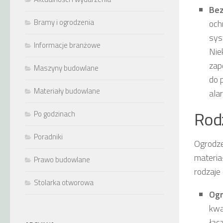
Bez
Bramy i ogrodzenia
och
sys
Informacje branżowe
Nie
zap
Maszyny budowlane
do 
Materiały budowlane
ala
Rod
Po godzinach
Poradniki
Ogrodze
materia
Prawo budowlane
rodzaje
Stolarka otworowa
Ogr
kwa
łąc