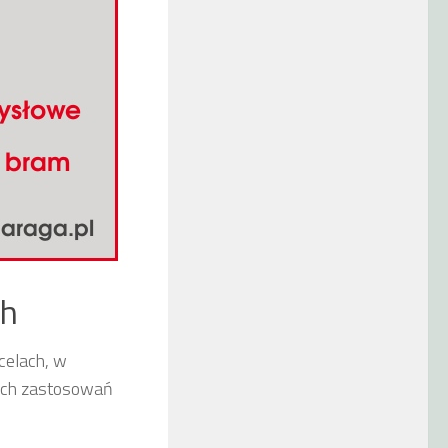
ch
celach, w
szych zastosowań