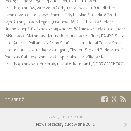
Po części merytorycznej z udziałem Ministra i wielu
przedsiębiorców, wręczono Certyfikaty Związku POiD dla firm
członkowskich oraz wyróżnienia Orły Polskiej Stolarki. Wśród
wyróżnionych w kategorii „Osobowość Roku Branży Stolarki
Budowlanej 2014” znalazł się Andrzej Wiśniowski, właściciel marki
Wiśniowski. Natomiast Janusz Komurkiewicz z firmy FAKRO Sp. z
o.o. i Andrzej Polijaniuk z firmy Schüco International Polska Sp. z
o.o., odebrali statuetkę w kategorii „Ekspert Stolarki Budowlanej”.
Podczas Gali, wręczono także specjalne certyfikaty dla
przedsiębiorstw, które brały udział w kampanii „DOBRY MONTAŻ”.
ODWIEDŹ:
NASTĘPNY ARTYKUŁ
Nowe przepisy budowlane 2015