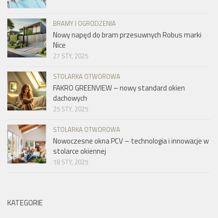
BRAMY I OGRODZENIA
Nowy napęd do bram przesuwnych Robus marki
Nice
27 STY, 2025
STOLARKA OTWOROWA
FAKRO GREENVIEW – nowy standard okien
dachowych
25 STY, 2025
STOLARKA OTWOROWA
Nowoczesne okna PCV – technologia i innowacje w
stolarce okiennej
18 STY, 2025
KATEGORIE