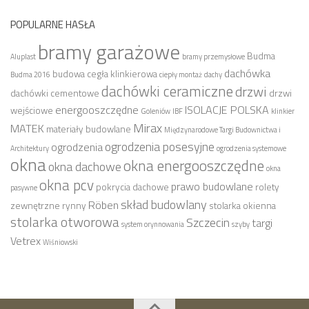
POPULARNE HASŁA
bramy garażowe
Budma
Aluplast
bramy przemysłowe
dachówka
budowa
cegła klinkierowa
Budma 2016
ciepły montaż
dachy
dachówki ceramiczne
drzwi
dachówki cementowe
drzwi
energooszczędne
ISOLACJE POLSKA
wejściowe
Goleniów
IBF
klinkier
Mirax
MATEK
materiały budowlane
Międzynarodowe Targi Budownictwa i
ogrodzenia posesyjne
ogrodzenia
Architektury
ogrodzenia systemowe
okna
okna energooszczędne
okna dachowe
okna
okna pcv
prawo budowlane
pokrycia dachowe
rolety
pasywne
skład budowlany
Röben
zewnętrzne
rynny
stolarka okienna
stolarka otworowa
Szczecin
targi
system orynnowania
szyby
Vetrex
Wiśniowski