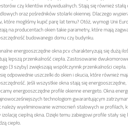
estorów czy klientów indywidualnych. Stają się również stałą
ndlowych oraz pośredników stolarki okiennej. Dlaczego wypie
v, które mogliśmy kupić parę lat temu? Otóż, wymogi Unii Euro
ją na producentach okien takie parametry, które mają zag
oszczędność budowanego domu czy budynku.
onalne energooszczędne okna pcv charakteryzują się dużą iloś
ują lepszą przenikalność ciepła. Zastosowanie dwukomorow
go (3 szyby) zwiększają współczynnik przenikalności ciepła
 się odpowiednie uszczelki do okien i okucia, które również m
szczędność. Jeśli wszystkie okna stają się energooszczędne,
camy energooszczędne profile okienne energeto. Okna energ
najnowocześniejszych technologiom gwarantującym zatrzyman
t należy wyeliminowanie wzmocnień stalowych w profilach, k
 izolację cieplną okna. Dzięki temu zabiegowi profile stały się le
zą ciepło.