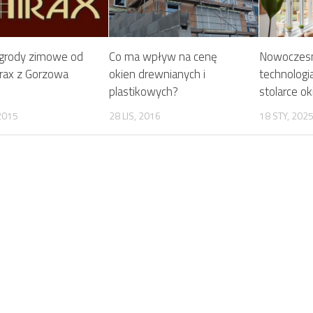
ogrody zimowe od
Co ma wpływ na cenę
Nowoczesn
irax z Gorzowa
okien drewnianych i
technologi
plastikowych?
stolarce ok
2015
28 LIS, 2016
18 STY, 202