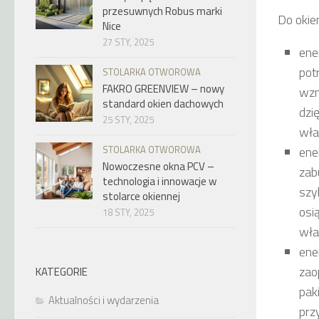
przesuwnych Robus marki
Do okie
Nice
27 STY, 2025
ene
pot
STOLARKA OTWOROWA
FAKRO GREENVIEW – nowy
wzm
standard okien dachowych
dzi
25 STY, 2025
wła
STOLARKA OTWOROWA
ene
Nowoczesne okna PCV –
zab
technologia i innowacje w
szy
stolarce okiennej
osi
18 STY, 2025
wła
ene
zao
KATEGORIE
pak
Aktualności i wydarzenia
prz