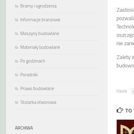
Bramy i ogrodzenia
Zastoso
pozwala
Informacje branżowe
Technol
Maszyny budowlane
oszczęd
nie zan
Materiały budowlane
Zalety 
Po godzinach
budown
Poradniki
Prawo budowlane
Hasła:
Stolarka otworowa
TO 
ARCHIWA