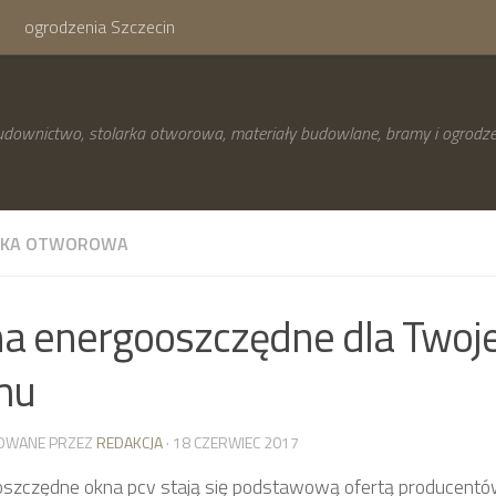
ogrodzenia Szczecin
downictwo, stolarka otworowa, materiały budowlane, bramy i ogrodze
RKA OTWOROWA
a energooszczędne dla Twoj
mu
OWANE PRZEZ
REDAKCJA
· 18 CZERWIEC 2017
szczędne okna pcv stają się podstawową ofertą producentów 