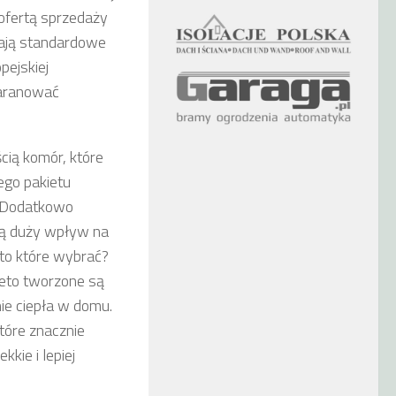
 ofertą sprzedaży
rają standardowe
pejskiej
waranować
cią komór, które
ego pakietu
. Dodatkowo
ają duży wpływ na
 to które wybrać?
eto tworzone są
ie ciepła w domu.
tóre znacznie
kkie i lepiej