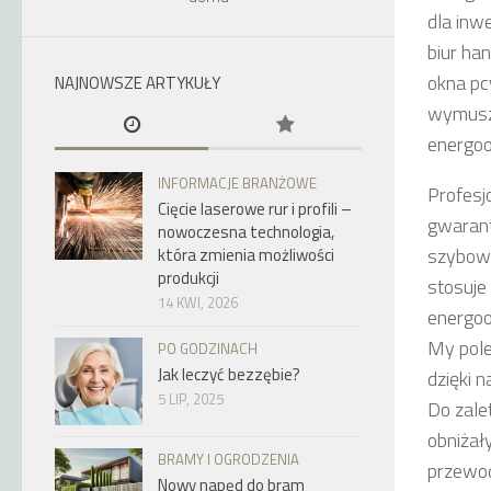
dla inw
biur ha
okna pc
NAJNOWSZE ARTYKUŁY
wymusza
energo
INFORMACJE BRANŻOWE
Profesj
Cięcie laserowe rur i profili –
gwarant
nowoczesna technologia,
szybowe
która zmienia możliwości
produkcji
stosuje
14 KWI, 2026
energoo
My pole
PO GODZINACH
Jak leczyć bezzębie?
dzięki 
5 LIP, 2025
Do zale
obniżały
BRAMY I OGRODZENIA
przewod
Nowy napęd do bram