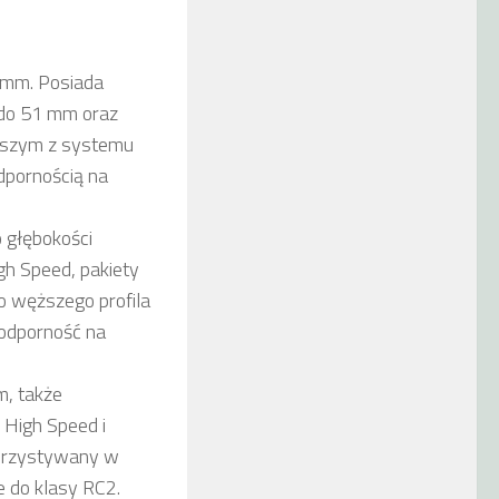
 mm. Posiada
 do 51 mm oraz
ejszym z systemu
dpornością na
 głębokości
h Speed, pakiety
o węższego profila
 odporność na
m, także
 High Speed i
korzystywany w
 do klasy RC2.