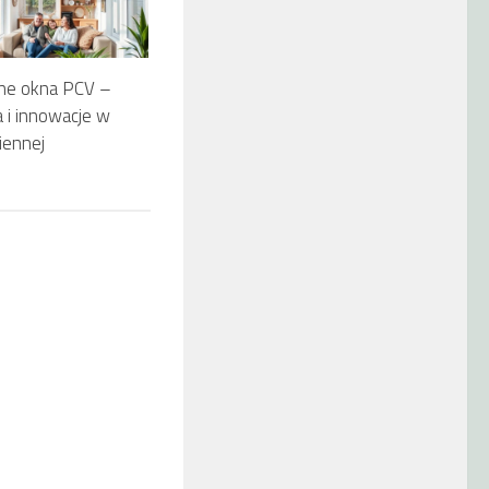
e okna PCV –
a i innowacje w
iennej
5