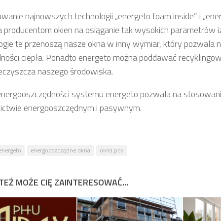
wanie najnowszych technologii „energeto foam inside” i „en
 producentom okien na osiąganie tak wysokich parametrów izol
ogie te przenoszą nasze okna w inny wymiar, który pozwala 
ności ciepła. Ponadto energeto można poddawać recyklingowi,
ieczyszcza naszego środowiska.
energooszczędności systemu energeto pozwala na stosowan
ictwie energooszczędnym i pasywnym.
energeto
energooszczędne okna
okna pcv
TEŻ MOŻE CIĘ ZAINTERESOWAĆ...