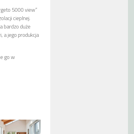
ergeto 5000 view”
acji cieplnej.
na bardzo duże
 a jego produkcja
ie go w