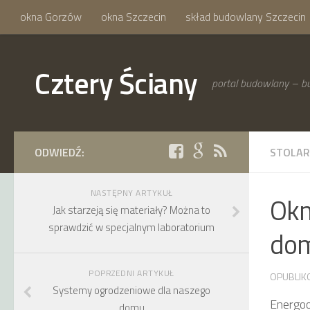
okna Gorzów
okna Szczecin
skład budowlany Szczecin
Cztery Ściany
portal budowlany – bu
ODWIEDŹ:
STOLA
NASTĘPNY ARTYKUŁ
Okn
Jak starzeją się materiały? Można to
sprawdzić w specjalnym laboratorium
do
POPRZEDNI ARTYKUŁ
OPUBLIK
Systemy ogrodzeniowe dla naszego
Energoo
domu