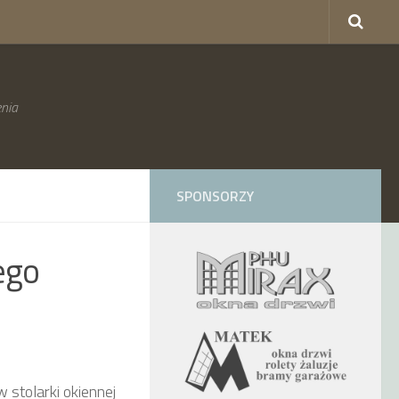
nia
SPONSORZY
ego
stolarki okiennej