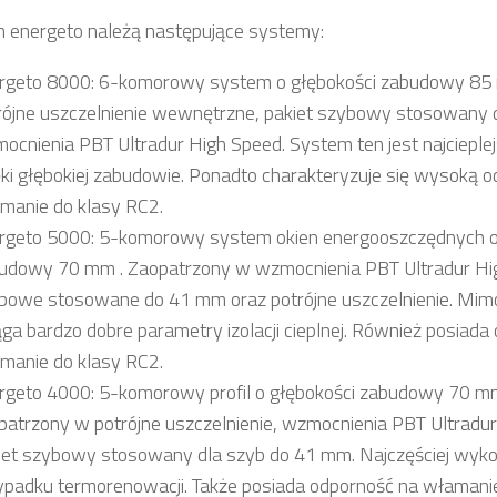
n energeto należą następujące systemy:
rgeto 8000: 6-komorowy system o głębokości zabudowy 85
rójne uszczelnienie wewnętrzne, pakiet szybowy stosowany
ocnienia PBT Ultradur High Speed. System ten jest najciepl
ęki głębokiej zabudowie. Ponadto charakteryzuje się wysoką o
manie do klasy RC2.
rgeto 5000: 5-komorowy system okien energooszczędnych o
udowy 70 mm . Zaopatrzony w wzmocnienia PBT Ultradur Hig
bowe stosowane do 41 mm oraz potrójne uszczelnienie. Mim
ąga bardzo dobre parametry izolacji cieplnej. Również posiada
manie do klasy RC2.
rgeto 4000: 5-komorowy profil o głębokości zabudowy 70 m
patrzony w potrójne uszczelnienie, wzmocnienia PBT Ultradur
iet szybowy stosowany dla szyb do 41 mm. Najczęściej wy
ypadku termorenowacji. Także posiada odporność na włamanie