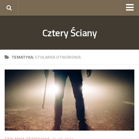
okna Gorzów
Cztery Ściany
okna Szczecin
skład budowlany Szczecin
ogrodzenia Szczecin
TEMATYKA:
STOLARKA OTWOROWA