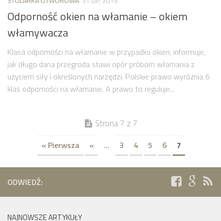
STOLARKA OTWOROWA
31 LIP, 2015
Odporność okien na włamanie – okiem
włamywacza
Klasa odporności na włamanie w przypadku okien, informuje,
jak długo dana przegroda stawi opór próbom włamania z
użyciem siły i określonych narzędzi. Polskie prawo wyróżnia 6
klas odporności na włamanie. A prawo to reguluje...
Strona 7 z 7
« Pierwsza
«
...
3
4
5
6
7
ODWIEDŹ:
NAJNOWSZE ARTYKUŁY