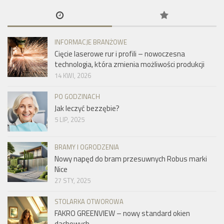
INFORMACJE BRANŻOWE
Cięcie laserowe rur i profili – nowoczesna
technologia, która zmienia możliwości produkcji
14 KWI, 2026
PO GODZINACH
Jak leczyć bezzębie?
5 LIP, 2025
BRAMY I OGRODZENIA
Nowy napęd do bram przesuwnych Robus marki
Nice
27 STY, 2025
STOLARKA OTWOROWA
FAKRO GREENVIEW – nowy standard okien
dachowych