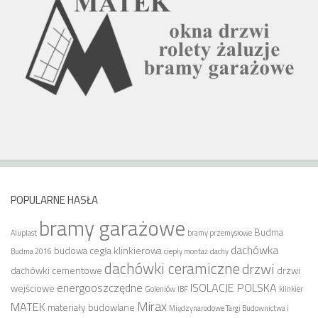
POPULARNE HASŁA
bramy garażowe
Budma
Aluplast
bramy przemysłowe
dachówka
budowa
cegła klinkierowa
Budma 2016
ciepły montaż
dachy
dachówki ceramiczne
drzwi
dachówki cementowe
drzwi
energooszczędne
ISOLACJE POLSKA
wejściowe
Goleniów
IBF
klinkier
Mirax
MATEK
materiały budowlane
Międzynarodowe Targi Budownictwa i