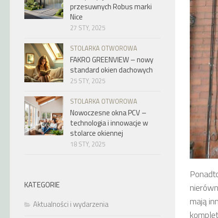
przesuwnych Robus marki
Nice
27 STY, 2025
STOLARKA OTWOROWA
FAKRO GREENVIEW – nowy
standard okien dachowych
25 STY, 2025
STOLARKA OTWOROWA
Nowoczesne okna PCV –
technologia i innowacje w
stolarce okiennej
18 STY, 2025
Ponadto
KATEGORIE
nierówn
mają in
Aktualności i wydarzenia
komplet