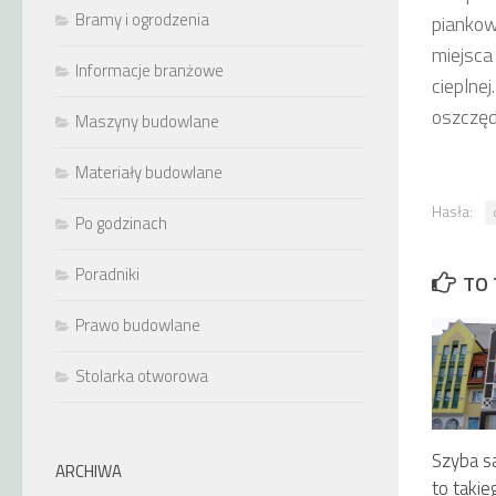
Bramy i ogrodzenia
piankow
miejsca
Informacje branżowe
cieplne
oszczęd
Maszyny budowlane
Materiały budowlane
Hasła:
Po godzinach
Poradniki
TO 
Prawo budowlane
Stolarka otworowa
Szyba s
ARCHIWA
to takie