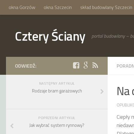
okna Gorzów
okna Szczecin
skład budowlany Szczecin
Cztery Ściany
portal budowlany – bu
ODWIEDŹ:
PORADN
NASTĘPNY ARTYKUŁ
Na 
Rodzaje bram garażowych
OPUBLIK
Ciepły 
POPRZEDNI ARTYKUŁ
niedawn
Jak wybrać system rynnowy?
Dlatego