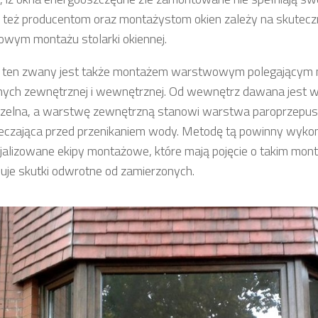
 też producentom oraz montażystom okien zależy na skutecz
owym montażu stolarki okiennej.
 ten zwany jest także montażem warstwowym polegającym 
jnych zewnętrznej i wewnętrznej. Od wewnętrz dawana jest 
zelna, a warstwę zewnętrzną stanowi warstwa paroprzepusz
eczająca przed przenikaniem wody. Metodę tą powinny wyk
alizowane ekipy montażowe, które mają pojęcie o takim mon
je skutki odwrotne od zamierzonych.