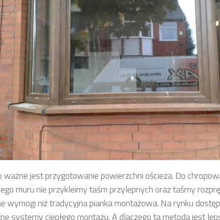
 ważne jest przygotowanie powierzchni ościeża. Do chropow
ego muru nie przykleimy taśm przylepnych oraz taśmy rozprę
ne wymogi niż tradycyjna pianka montażowa. Na rynku dostę
ne systemy ciepłego montażu. A dlaczego ta metoda jest leps