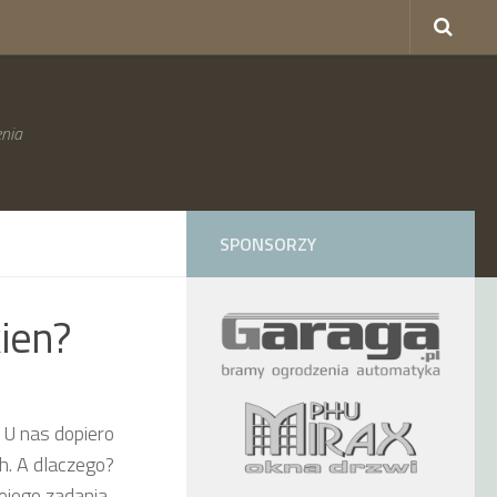
nia
SPONSORZY
ien?
 U nas dopiero
h. A dlaczego?
ojego zadania.