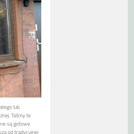
atego lub
żnej. Taśmy te
pne są gotowe
za od tradycyjnej