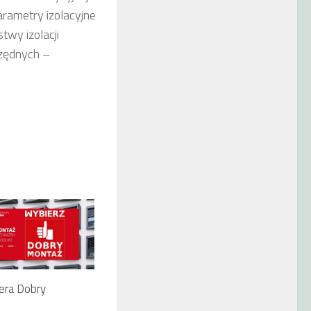
rametry izolacyjne
wy izolacji
czędnych –
era Dobry