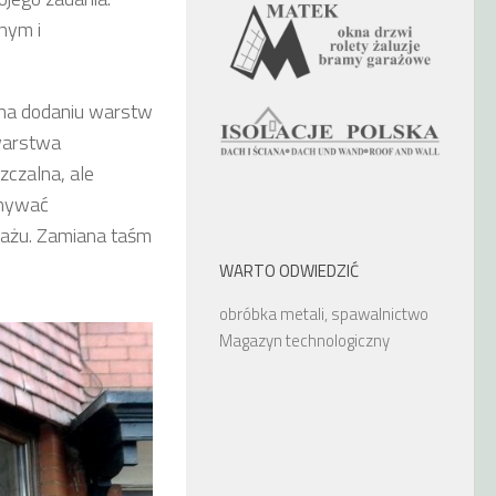
nym i
na dodaniu warstw
warstwa
czalna, ale
onywać
tażu. Zamiana taśm
WARTO ODWIEDZIĆ
obróbka metali, spawalnictwo
Magazyn technologiczny