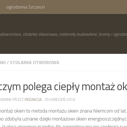
ogrodzenia Szczecin
downictwo, stolarka otworowa, materiały budowlane, bramy i ogrodze
IKI
/
STOLARKA OTWOROWA
czym polega ciepły montaż ok
OWANE PRZEZ
REDAKCJA
· 29 KWIECIEŃ 2016
montaż okien to metoda montażu okien znana Niemcom od lat.
o zdobyła uznanie dzięki montażowi okien energooszczędnyc
, iż okna energooszczędne źle zamontowane nie spełniają sw