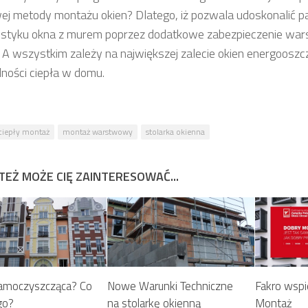
ej metody montażu okien? Dlatego, iż pozwala udoskonalić pa
 styku okna z murem poprzez dodatkowe zabezpieczenie warst
j. A wszystkim zależy na największej zalecie okien energoosz
ności ciepła w domu.
ciepły montaż
montaż warstwowy
stolarka okienna
TEŻ MOŻE CIĘ ZAINTERESOWAĆ...
amoczyszcząca? Co
Nowe Warunki Techniczne
Fakro wspi
go?
na stolarkę okienną
Montaż