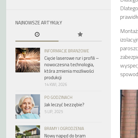
Dlatego
prawidł
NAJNOWSZE ARTYKUŁY
Montaż
izolacy
paroszc
INFORMACJE BRANŻOWE
zabezpi
Cięcie laserowe rur i profili –
nowoczesna technologia,
wyspecj
która zmienia możliwości
spowodu
produkcji
14 KWI, 2026
PO GODZINACH
Jak leczyć bezzębie?
5 LIP, 2025
BRAMY I OGRODZENIA
Nowy napęd do bram